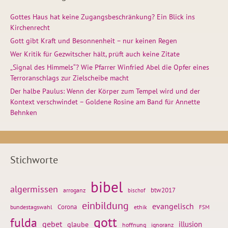
Gottes Haus hat keine Zugangsbeschränkung? Ein Blick ins
Kirchenrecht
Gott gibt Kraft und Besonnenheit – nur keinen Regen
Wer Kritik für Gezwitscher hält, prüft auch keine Zitate
„Signal des Himmels“? Wie Pfarrer Winfried Abel die Opfer eines
Terroranschlags zur Zielscheibe macht
Der halbe Paulus: Wenn der Körper zum Tempel wird und der
Kontext verschwindet – Goldene Rosine am Band für Annette
Behnken
Stichworte
bibel
algermissen
btw2017
arroganz
bischof
einbildung
evangelisch
Corona
ethik
bundestagswahl
FSM
gott
fulda
gebet
glaube
illusion
hoffnung
ignoranz