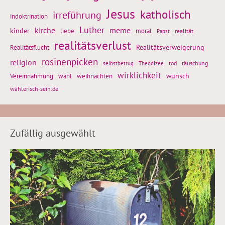
Jesus
katholisch
irreführung
indoktrination
Luther
kirche
meme
kinder
liebe
moral
realität
Papst
realitätsverlust
Realitätsflucht
Realitätsverweigerung
rosinenpicken
religion
tod
täuschung
selbstbetrug
Theodizee
wirklichkeit
wunsch
weihnachten
Vereinnahmung
wahl
wählerisch-sein.de
Zufällig ausgewählt