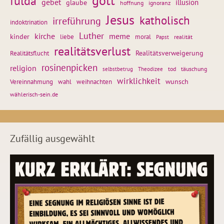
gott
fulda
gebet
glaube
illusion
hoffnung
ignoranz
Jesus
katholisch
irreführung
indoktrination
Luther
kirche
meme
kinder
liebe
moral
realität
Papst
realitätsverlust
Realitätsflucht
Realitätsverweigerung
rosinenpicken
religion
tod
täuschung
selbstbetrug
Theodizee
wirklichkeit
wunsch
Vereinnahmung
weihnachten
wahl
wählerisch-sein.de
Zufällig ausgewählt