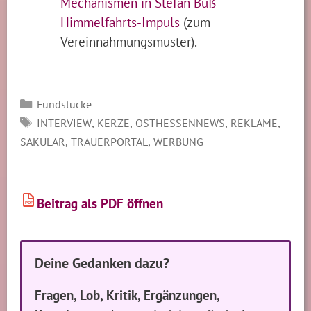
Mechanismen in Stefan Buß‘
Himmelfahrts-Impuls
(zum
Vereinnahmungsmuster).
Kategorien
Fundstücke
SCHLAGWÖRTER
,
,
,
,
INTERVIEW
KERZE
OSTHESSENNEWS
REKLAME
,
,
SÄKULAR
TRAUERPORTAL
WERBUNG
Beitrag als PDF öffnen
PDF
Deine Gedanken dazu?
Fragen, Lob, Kritik, Ergänzungen,