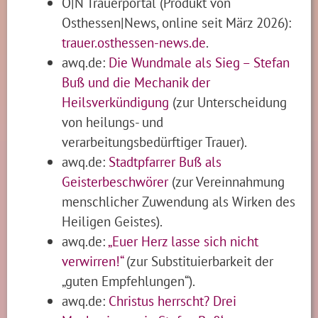
O|N Trauerportal (Produkt von
Osthessen|News, online seit März 2026):
trauer.osthessen-news.de
.
awq.de:
Die Wundmale als Sieg – Stefan
Buß und die Mechanik der
Heilsverkündigung
(zur Unterscheidung
von heilungs- und
verarbeitungsbedürftiger Trauer).
awq.de:
Stadtpfarrer Buß als
Geisterbeschwörer
(zur Vereinnahmung
menschlicher Zuwendung als Wirken des
Heiligen Geistes).
awq.de:
„Euer Herz lasse sich nicht
verwirren!“
(zur Substituierbarkeit der
„guten Empfehlungen“).
awq.de:
Christus herrscht? Drei