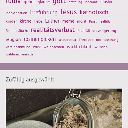
gott
fulda
gebet
glaube
illusion
hoffnung
ignoranz
Jesus
katholisch
irreführung
indoktrination
Luther
kirche
meme
kinder
liebe
moral
realität
Papst
realitätsverlust
Realitätsflucht
Realitätsverweigerung
rosinenpicken
religion
tod
täuschung
selbstbetrug
Theodizee
wirklichkeit
wunsch
weihnachten
Vereinnahmung
wahl
wählerisch-sein.de
Zufällig ausgewählt