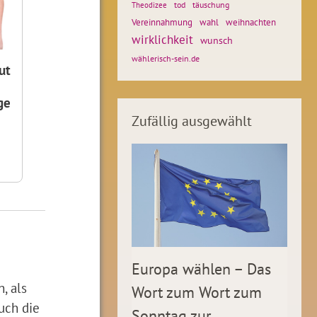
tod
täuschung
Theodizee
Vereinnahmung
weihnachten
wahl
wirklichkeit
wunsch
wählerisch-sein.de
ut
ge
Zufällig ausgewählt
Europa wählen – Das
, als
Wort zum Wort zum
uch die
Sonntag zur