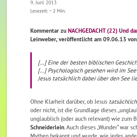
9. Juni 2013
Lesezeit: ~
2
Min.
Kommentar zu
NACHGEDACHT (22) Und dan
Leinweber, veröffentlicht
am 09.06.13
von
[…] Eine der besten biblischen Geschich
[…] Psychologisch gesehen wird im See
Jesus tatsächlich dabei über den See lie
Ohne Klarheit darüber, ob Jesus
tatsächlich
oder nicht, ist die Grundlage dieses „ungla
unglaublich (oder auch relevant) wie zum 
Schneiderlein
. Auch dieses „Wunder“ war s
Mythen bekannt und wurde, wie jedes ande