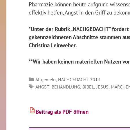
Pharmazie können heute aufgrund wissensc
effektiv helfen, Angst in den Griff zu beko
*Unter der Rubrik „NACHGEDACHT“ fordert 
gekennzeichneten Abschnitte stammen aus 
Christina Leinweber.
**Wir haben keinen materiellen Nutzen von
Kategorien
,
Allgemein
NACHGEDACHT 2013
SCHLAGWÖRTER
,
,
,
,
ANGST
BEHANDLUNG
BIBEL
JESUS
MÄRCHE
Beitrag als PDF öffnen
PDF