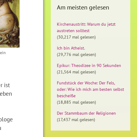
Am meisten gelesen
Kirchenaustritt: Warum du jetzt
austreten solltest
(30,217 mal gelesen)
Ich bin Atheist.
lein
(29,776 mal gelesen)
Epikur: Theodizee in 90 Sekunden
(21,564 mal gelesen)
Fundstück der Woche: Der Fels,
 ist
oder: Wie ich mich am besten selbst
ieben
bescheiße
(18,885 mal gelesen)
Der Stammbaum der Religionen
hologe
(17,437 mal gelesen)
u