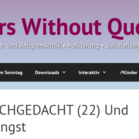
s Without Qu
ns- und Religionskritik • Aufklärung • Säkulari
m Sonntag
Downloads
Interaktiv
↗Kinder
CHGEDACHT (22) Und
ngst