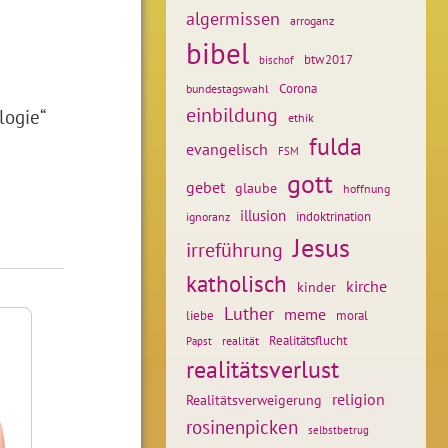
algermissen
arroganz
bibel
btw2017
bischof
Corona
bundestagswahl
einbildung
logie“
ethik
fulda
evangelisch
FSM
gott
gebet
glaube
hoffnung
illusion
ignoranz
indoktrination
Jesus
irreführung
katholisch
kirche
kinder
Luther
meme
liebe
moral
Realitätsflucht
realität
Papst
realitätsverlust
religion
Realitätsverweigerung
rosinenpicken
selbstbetrug