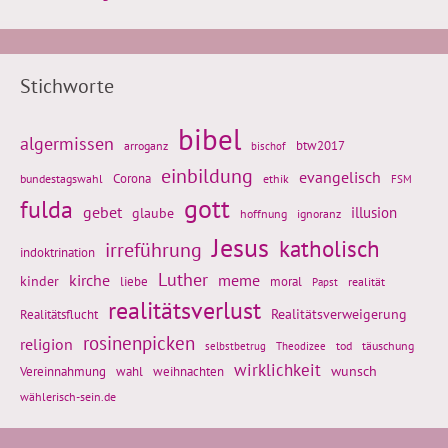
Stichworte
bibel
algermissen
btw2017
arroganz
bischof
einbildung
evangelisch
Corona
ethik
bundestagswahl
FSM
gott
fulda
gebet
glaube
illusion
hoffnung
ignoranz
Jesus
katholisch
irreführung
indoktrination
Luther
kirche
meme
kinder
liebe
moral
realität
Papst
realitätsverlust
Realitätsflucht
Realitätsverweigerung
rosinenpicken
religion
tod
täuschung
selbstbetrug
Theodizee
wirklichkeit
wunsch
Vereinnahmung
weihnachten
wahl
wählerisch-sein.de