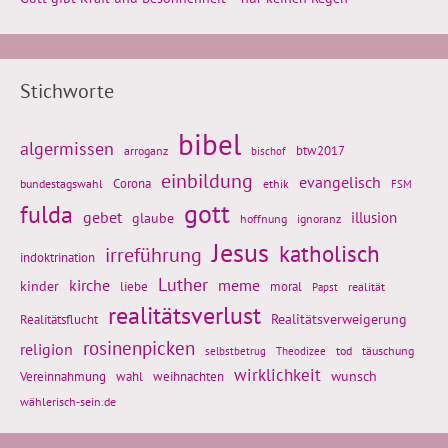
Stichworte
bibel
algermissen
btw2017
arroganz
bischof
einbildung
evangelisch
Corona
ethik
bundestagswahl
FSM
gott
fulda
gebet
glaube
illusion
hoffnung
ignoranz
Jesus
katholisch
irreführung
indoktrination
Luther
kirche
meme
kinder
liebe
moral
realität
Papst
realitätsverlust
Realitätsflucht
Realitätsverweigerung
rosinenpicken
religion
tod
täuschung
selbstbetrug
Theodizee
wirklichkeit
wunsch
Vereinnahmung
weihnachten
wahl
wählerisch-sein.de