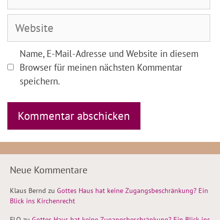
Mail-
Adresse
Website
Name, E-Mail-Adresse und Website in diesem
Browser für meinen nächsten Kommentar
speichern.
Neue Kommentare
Klaus Bernd
zu
Gottes Haus hat keine Zugangsbeschränkung? Ein
Blick ins Kirchenrecht
FLO
zu
Gottes Haus hat keine Zugangsbeschränkung? Ein Blick ins