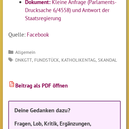
Dokument:
Kleine Anfrage (Parlaments-
Drucksache 6/4558) und Antwort der
Staatsregierung
Quelle:
Facebook
Kategorien
Allgemein
SCHLAGWÖRTER
,
,
,
DNKGTT
FUNDSTÜCK
KATHOLIKENTAG
SKANDAL
Beitrag als PDF öffnen
PDF
Deine Gedanken dazu?
Fragen, Lob, Kritik, Ergänzungen,