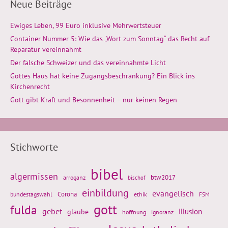
Neue Beiträge
Ewiges Leben, 99 Euro inklusive Mehrwertsteuer
Container Nummer 5: Wie das „Wort zum Sonntag“ das Recht auf
Reparatur vereinnahmt
Der falsche Schweizer und das vereinnahmte Licht
Gottes Haus hat keine Zugangsbeschränkung? Ein Blick ins
Kirchenrecht
Gott gibt Kraft und Besonnenheit – nur keinen Regen
Stichworte
bibel
algermissen
btw2017
arroganz
bischof
einbildung
evangelisch
Corona
ethik
bundestagswahl
FSM
gott
fulda
gebet
glaube
illusion
hoffnung
ignoranz