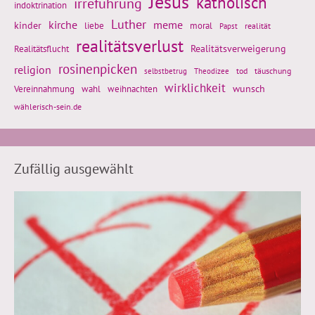
Jesus
katholisch
irreführung
indoktrination
Luther
kirche
meme
kinder
liebe
moral
realität
Papst
realitätsverlust
Realitätsflucht
Realitätsverweigerung
rosinenpicken
religion
tod
täuschung
selbstbetrug
Theodizee
wirklichkeit
wunsch
Vereinnahmung
weihnachten
wahl
wählerisch-sein.de
Zufällig ausgewählt