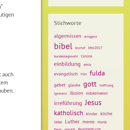
“
utigen
Stichworte
algermissen
arroganz
bibel
btw2017
bischof
Corona
bundestagswahl
einbildung
ethik
fulda
t auch
evangelisch
FSM
ntem
gott
gebet
glaube
hoffnung
auben.
illusion
ignoranz
indoktrination
Jesus
irreführung
katholisch
kirche
kinder
Luther
meme
liebe
moral
Realitätsflucht
realität
Papst