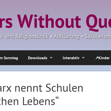
s Without Qu
ns- und Religionskritik • Aufklärung • Säkulari
m Sonntag
Downloads
Interaktiv
↗Kinder
rx nennt Schulen
ichen Lebens“