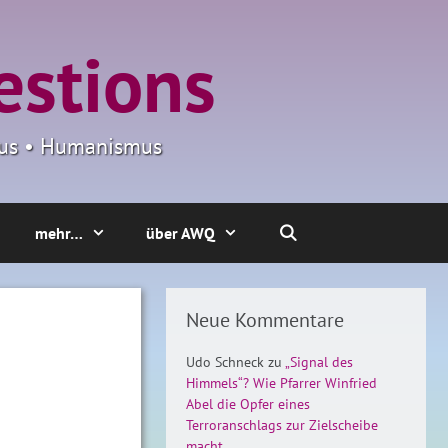
estions
smus • Humanismus
mehr…
über AWQ
Neue Kommentare
Udo Schneck
zu
„Signal des
Himmels“? Wie Pfarrer Winfried
Abel die Opfer eines
Terroranschlags zur Zielscheibe
macht