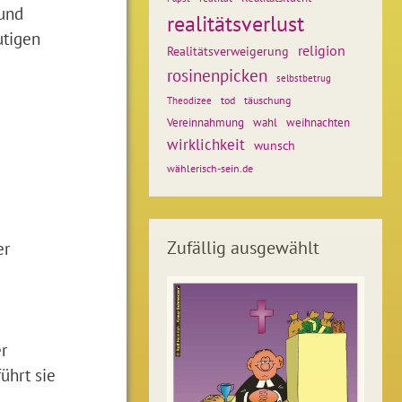
 und
realitätsverlust
utigen
religion
Realitätsverweigerung
rosinenpicken
selbstbetrug
tod
täuschung
Theodizee
weihnachten
Vereinnahmung
wahl
wirklichkeit
wunsch
wählerisch-sein.de
Zufällig ausgewählt
er
r
ührt sie