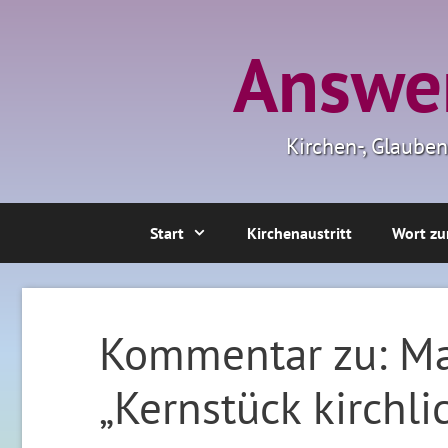
Zum
Inhalt
Answer
springen
Kirchen-, Glaube
Start
Kirchenaustritt
Wort zu
Kommentar zu: Ma
„Kernstück kirchl