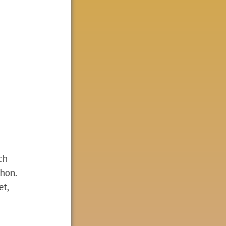
ch
hon.
et,