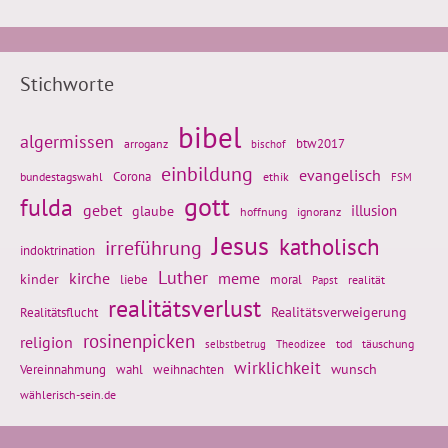
Stichworte
bibel
algermissen
btw2017
arroganz
bischof
einbildung
evangelisch
Corona
ethik
bundestagswahl
FSM
gott
fulda
gebet
glaube
illusion
hoffnung
ignoranz
Jesus
katholisch
irreführung
indoktrination
Luther
kirche
meme
kinder
liebe
moral
realität
Papst
realitätsverlust
Realitätsflucht
Realitätsverweigerung
rosinenpicken
religion
tod
täuschung
selbstbetrug
Theodizee
wirklichkeit
wunsch
weihnachten
Vereinnahmung
wahl
wählerisch-sein.de