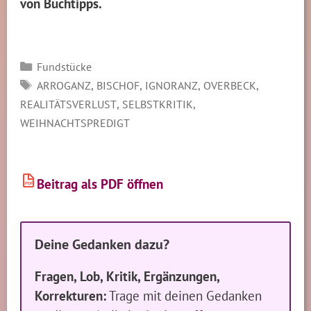
von Buchtipps.
Kategorien
Fundstücke
SCHLAGWÖRTER
,
,
,
,
ARROGANZ
BISCHOF
IGNORANZ
OVERBECK
,
,
REALITÄTSVERLUST
SELBSTKRITIK
WEIHNACHTSPREDIGT
Beitrag als PDF öffnen
PDF
Deine Gedanken dazu?
Fragen, Lob, Kritik, Ergänzungen,
Korrekturen:
Trage mit deinen Gedanken