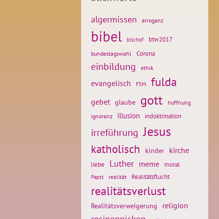
algermissen
arroganz
bibel
btw2017
bischof
Corona
bundestagswahl
einbildung
ethik
fulda
evangelisch
FSM
gott
gebet
glaube
hoffnung
illusion
ignoranz
indoktrination
Jesus
irreführung
katholisch
kirche
kinder
Luther
meme
liebe
moral
Realitätsflucht
realität
Papst
realitätsverlust
religion
Realitätsverweigerung
rosinenpicken