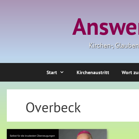
Zum
Inhalt
Answer
springen
Kirchen-, Glaube
Start
Kirchenaustritt
Wort zu
Overbeck