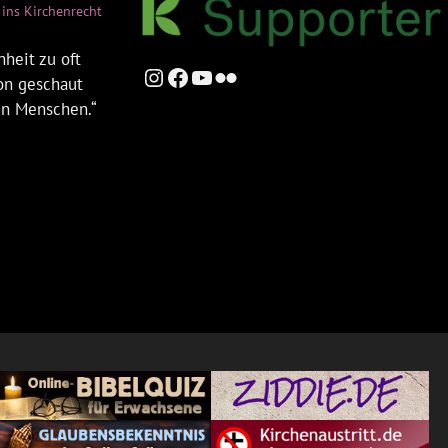
ins Kirchenrecht
heit zu oft
Instagram
Facebook
YouTube
Flickr
ion geschaut
en Menschen.“