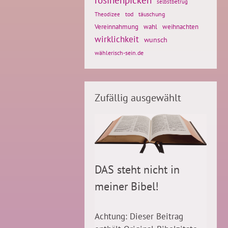
selbstbetrug
tod
täuschung
Theodizee
Vereinnahmung
weihnachten
wahl
wirklichkeit
wunsch
wählerisch-sein.de
Zufällig ausgewählt
DAS steht nicht in
meiner Bibel!
Achtung: Dieser Beitrag