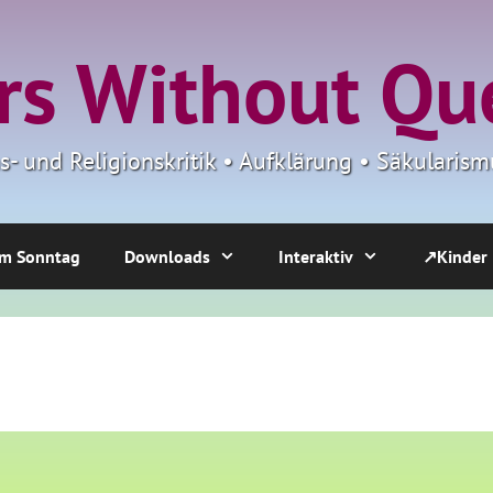
s Without Qu
ns- und Religionskritik • Aufklärung • Säkulari
m Sonntag
Downloads
Interaktiv
↗Kinder