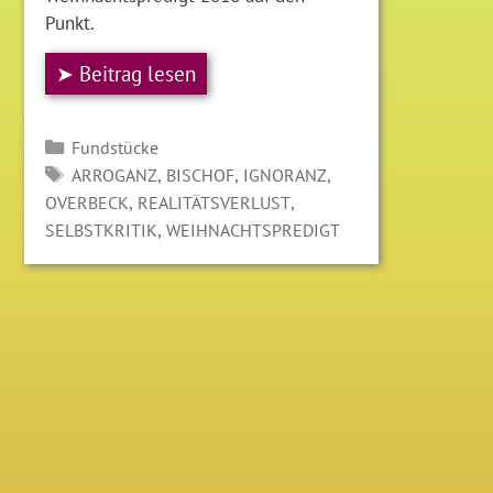
Punkt.
➤ Beitrag lesen
Kategorien
Fundstücke
SCHLAGWÖRTER
,
,
,
ARROGANZ
BISCHOF
IGNORANZ
,
,
OVERBECK
REALITÄTSVERLUST
,
SELBSTKRITIK
WEIHNACHTSPREDIGT