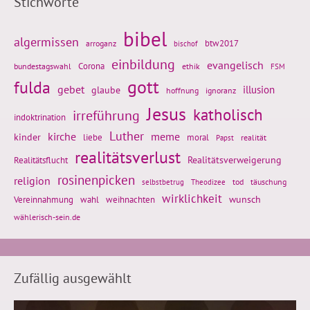
Stichworte
bibel
algermissen
btw2017
arroganz
bischof
einbildung
evangelisch
Corona
ethik
bundestagswahl
FSM
gott
fulda
gebet
glaube
illusion
hoffnung
ignoranz
Jesus
katholisch
irreführung
indoktrination
Luther
kirche
meme
kinder
liebe
moral
realität
Papst
realitätsverlust
Realitätsflucht
Realitätsverweigerung
rosinenpicken
religion
tod
täuschung
selbstbetrug
Theodizee
wirklichkeit
wunsch
weihnachten
Vereinnahmung
wahl
wählerisch-sein.de
Zufällig ausgewählt