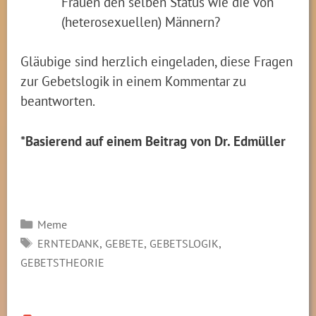
Frauen den selben Status wie die von
(heterosexuellen) Männern?
Gläubige sind herzlich eingeladen, diese Fragen
zur Gebetslogik in einem Kommentar zu
beantworten.
*Basierend auf einem Beitrag von Dr. Edmüller
Kategorien
Meme
SCHLAGWÖRTER
,
,
,
ERNTEDANK
GEBETE
GEBETSLOGIK
GEBETSTHEORIE