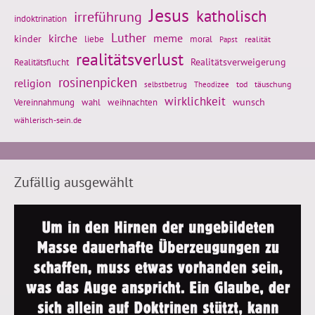
Jesus
katholisch
irreführung
indoktrination
Luther
kirche
meme
kinder
liebe
moral
realität
Papst
realitätsverlust
Realitätsflucht
Realitätsverweigerung
rosinenpicken
religion
tod
täuschung
selbstbetrug
Theodizee
wirklichkeit
wunsch
weihnachten
Vereinnahmung
wahl
wählerisch-sein.de
Zufällig ausgewählt