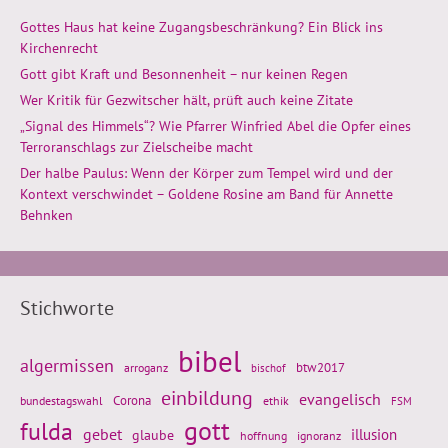
Gottes Haus hat keine Zugangsbeschränkung? Ein Blick ins
Kirchenrecht
Gott gibt Kraft und Besonnenheit – nur keinen Regen
Wer Kritik für Gezwitscher hält, prüft auch keine Zitate
„Signal des Himmels“? Wie Pfarrer Winfried Abel die Opfer eines
Terroranschlags zur Zielscheibe macht
Der halbe Paulus: Wenn der Körper zum Tempel wird und der
Kontext verschwindet – Goldene Rosine am Band für Annette
Behnken
Stichworte
bibel
algermissen
btw2017
arroganz
bischof
einbildung
evangelisch
Corona
ethik
bundestagswahl
FSM
gott
fulda
gebet
glaube
illusion
hoffnung
ignoranz