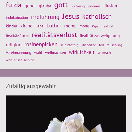
gott
fulda
gebet
glaube
illusion
hoffnung
ignoranz
Jesus
katholisch
irreführung
indoktrination
Luther
kirche
meme
kinder
liebe
moral
realität
Papst
realitätsverlust
Realitätsflucht
Realitätsverweigerung
rosinenpicken
religion
tod
täuschung
selbstbetrug
Theodizee
wirklichkeit
wunsch
Vereinnahmung
weihnachten
wahl
wählerisch-sein.de
Zufällig ausgewählt