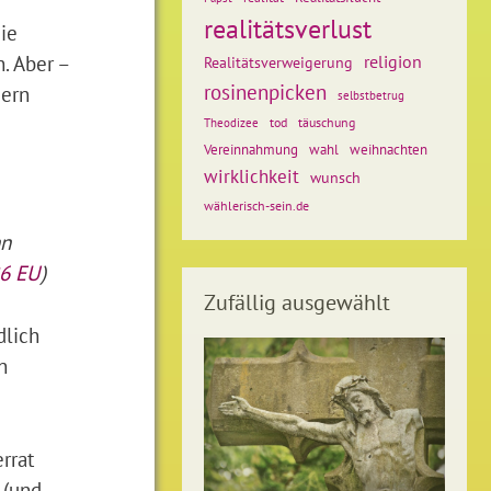
realitätsverlust
die
. Aber –
religion
Realitätsverweigerung
rosinenpicken
gern
selbstbetrug
tod
täuschung
Theodizee
weihnachten
Vereinnahmung
wahl
wirklichkeit
wunsch
wählerisch-sein.de
nn
26 EU
)
Zufällig ausgewählt
dlich
n
rrat
 (und