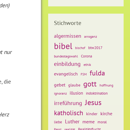
den)
Stichworte
algermissen
arroganz
bibel
btw2017
bischof
t nur
Corona
bundestagswahl
einbildung
ethik
fulda
evangelisch
FSM
, die
gott
gebet
glaube
hoffnung
illusion
ignoranz
indoktrination
Jesus
irreführung
katholisch
kirche
Herz
kinder
Luther
meme
liebe
moral
Realitätsflucht
realität
Papst