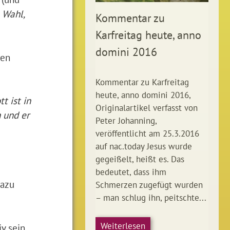
 Wahl,
Kommentar zu
Karfreitag heute, anno
domini 2016
ren
Kommentar zu Karfreitag
heute, anno domini 2016,
t ist in
Originalartikel verfasst von
n und er
Peter Johanning,
veröffentlicht am 25.3.2016
auf nac.today Jesus wurde
gegeißelt, heißt es. Das
bedeutet, dass ihm
dazu
Schmerzen zugefügt wurden
– man schlug ihn, peitschte...
Weiterlesen
v sein.