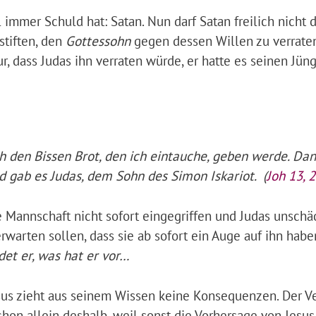
l immer Schuld hat: Satan. Nun darf Satan freilich nicht 
tiften, den
Gottessohn
gegen dessen Willen zu verraten
ur, dass Judas ihn verraten würde, er hatte es seinen Jün
ch den Bissen Brot, den ich eintauche, geben werde. Da
d gab es Judas, dem Sohn des Simon Iskariot. (
Joh 13, 
he Mannschaft nicht sofort eingegriffen und Judas unschä
warten sollen, dass sie ab sofort ein Auge auf ihn habe
det er, was hat er vor…
sus zieht aus seinem Wissen keine Konsequenzen. Der Ve
Schon allein deshalb, weil sonst die Vorhersage von Jesus