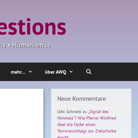
estions
smus • Humanismus
mehr…
über AWQ
Neue Kommentare
Udo Schneck
zu
„Signal des
Himmels“? Wie Pfarrer Winfried
Abel die Opfer eines
Terroranschlags zur Zielscheibe
macht