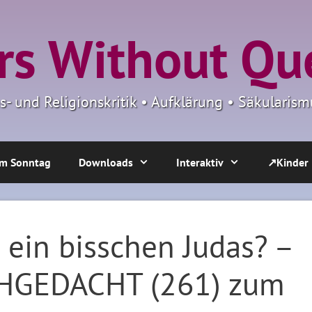
s Without Qu
ns- und Religionskritik • Aufklärung • Säkulari
m Sonntag
Downloads
Interaktiv
↗Kinder
e ein bisschen Judas? –
HGEDACHT (261) zum