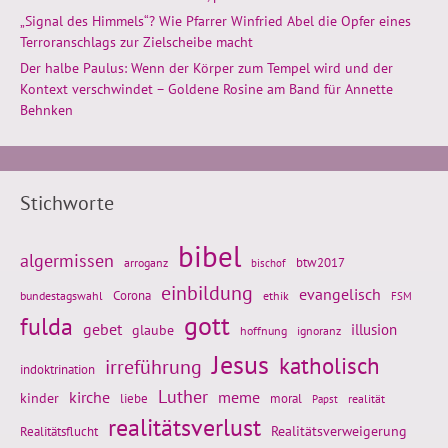
„Signal des Himmels“? Wie Pfarrer Winfried Abel die Opfer eines
Terroranschlags zur Zielscheibe macht
Der halbe Paulus: Wenn der Körper zum Tempel wird und der
Kontext verschwindet – Goldene Rosine am Band für Annette
Behnken
Stichworte
bibel
algermissen
btw2017
arroganz
bischof
einbildung
evangelisch
Corona
ethik
bundestagswahl
FSM
gott
fulda
gebet
glaube
illusion
hoffnung
ignoranz
Jesus
katholisch
irreführung
indoktrination
Luther
kirche
meme
kinder
liebe
moral
realität
Papst
realitätsverlust
Realitätsflucht
Realitätsverweigerung