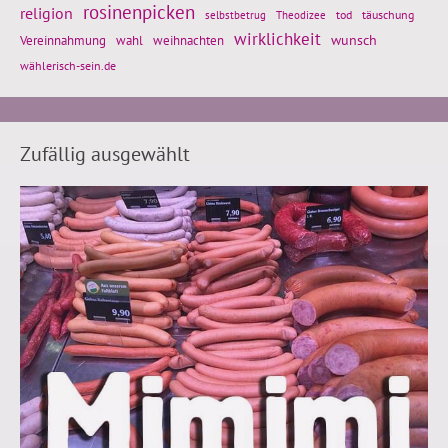
rosinenpicken
religion
tod
täuschung
selbstbetrug
Theodizee
wirklichkeit
wunsch
weihnachten
Vereinnahmung
wahl
wählerisch-sein.de
Zufällig ausgewählt