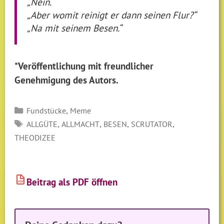
„Nein.“
„Aber womit reinigt er dann seinen Flur?“
„Na mit seinem Besen.“
*Veröffentlichung mit freundlicher
Genehmigung des Autors.
Kategorien
,
Fundstücke
Meme
SCHLAGWÖRTER
,
,
,
,
ALLGÜTE
ALLMACHT
BESEN
SCRUTATOR
THEODIZEE
Beitrag als PDF öffnen
PDF