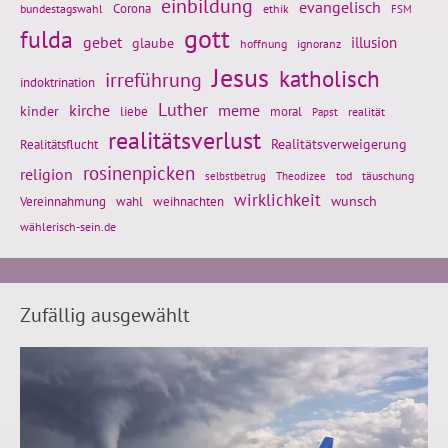
einbildung
evangelisch
Corona
ethik
bundestagswahl
FSM
gott
fulda
gebet
glaube
illusion
hoffnung
ignoranz
Jesus
katholisch
irreführung
indoktrination
Luther
kirche
meme
kinder
liebe
moral
realität
Papst
realitätsverlust
Realitätsflucht
Realitätsverweigerung
rosinenpicken
religion
tod
täuschung
selbstbetrug
Theodizee
wirklichkeit
wunsch
weihnachten
Vereinnahmung
wahl
wählerisch-sein.de
Zufällig ausgewählt