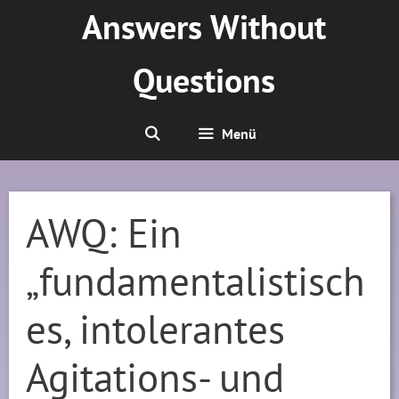
Zum
Answers Without
Inhalt
springen
Questions
Menü
AWQ: Ein
„fundamentalistisch
es, intolerantes
Agitations- und