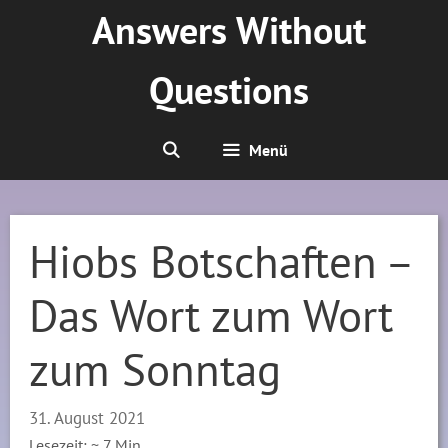
Zum
Answers Without
Inhalt
springen
Questions
Menü
Hiobs Botschaften –
Das Wort zum Wort
zum Sonntag
31. August 2021
Lesezeit: ~
7
Min.