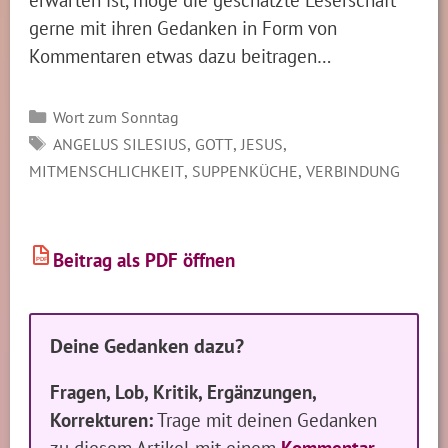
gerne mit ihren Gedanken in Form von
Kommentaren etwas dazu beitragen…
Kategorien
Wort zum Sonntag
SCHLAGWÖRTER
,
,
,
ANGELUS SILESIUS
GOTT
JESUS
,
,
MITMENSCHLICHKEIT
SUPPENKÜCHE
VERBINDUNG
Beitrag als PDF öffnen
PDF
Deine Gedanken dazu?
Fragen, Lob, Kritik, Ergänzungen,
Korrekturen:
Trage mit deinen Gedanken
zu diesem Artikel mit einem
Kommentar