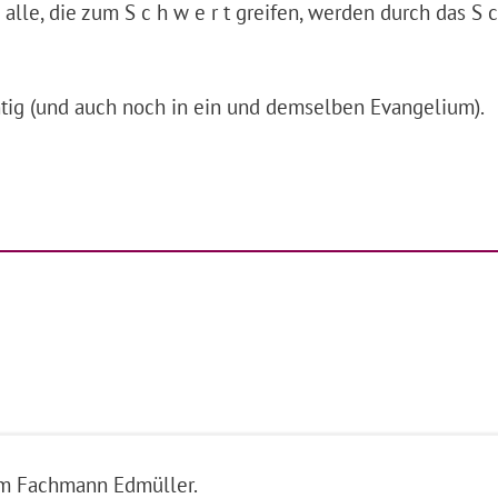
alle, die zum S c h w e r t greifen, werden durch das S 
chtig (und auch noch in ein und demselben Evangelium).
em Fachmann Edmüller.