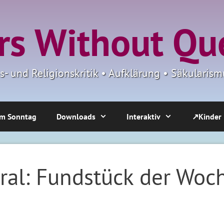
s Without Qu
ns- und Religionskritik • Aufklärung • Säkulari
m Sonntag
Downloads
Interaktiv
↗Kinder
ral: Fundstück der Woc