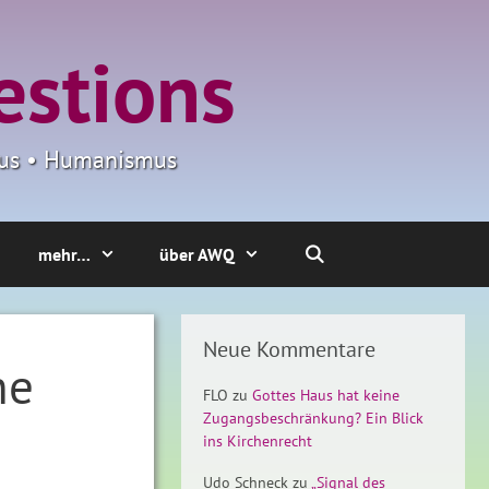
estions
smus • Humanismus
mehr…
über AWQ
Neue Kommentare
he
FLO
zu
Gottes Haus hat keine
Zugangsbeschränkung? Ein Blick
ins Kirchenrecht
Udo Schneck
zu
„Signal des