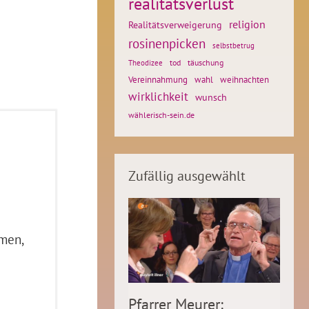
realitätsverlust
religion
Realitätsverweigerung
rosinenpicken
selbstbetrug
tod
täuschung
Theodizee
weihnachten
Vereinnahmung
wahl
wirklichkeit
wunsch
wählerisch-sein.de
Zufällig ausgewählt
mmen,
Pfarrer Meurer: