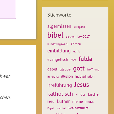
Stichworte
algermissen
arroganz
bibel
btw2017
bischof
Corona
bundestagswahl
einbildung
ethik
fulda
evangelisch
FSM
gott
gebet
glaube
hoffnung
chwer
illusion
ignoranz
indoktrination
Jesus
irreführung
katholisch
kirche
kinder
chen.
Luther
meme
liebe
moral
Realitätsflucht
realität
Papst