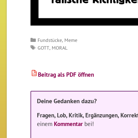
Kategorien
,
Fundstücke
Meme
SCHLAGWÖRTER
,
GOTT
MORAL
Beitrag als PDF öffnen
PDF
Deine Gedanken dazu?
Fragen, Lob, Kritik, Ergänzungen, Korrek
einem
Kommentar
bei!