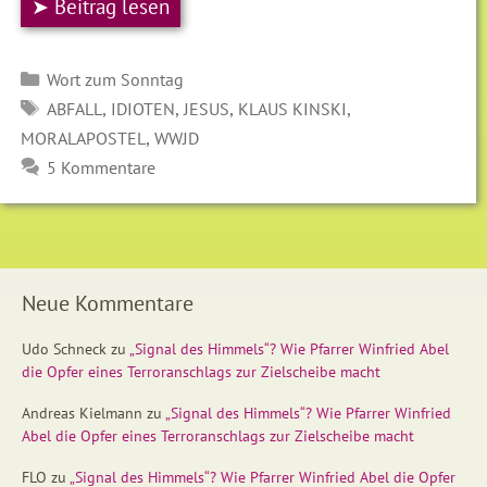
➤ Beitrag lesen
Kategorien
Wort zum Sonntag
SCHLAGWÖRTER
,
,
,
,
ABFALL
IDIOTEN
JESUS
KLAUS KINSKI
,
MORALAPOSTEL
WWJD
5 Kommentare
Neue Kommentare
Udo Schneck
zu
„Signal des Himmels“? Wie Pfarrer Winfried Abel
die Opfer eines Terroranschlags zur Zielscheibe macht
Andreas Kielmann
zu
„Signal des Himmels“? Wie Pfarrer Winfried
Abel die Opfer eines Terroranschlags zur Zielscheibe macht
FLO
zu
„Signal des Himmels“? Wie Pfarrer Winfried Abel die Opfer