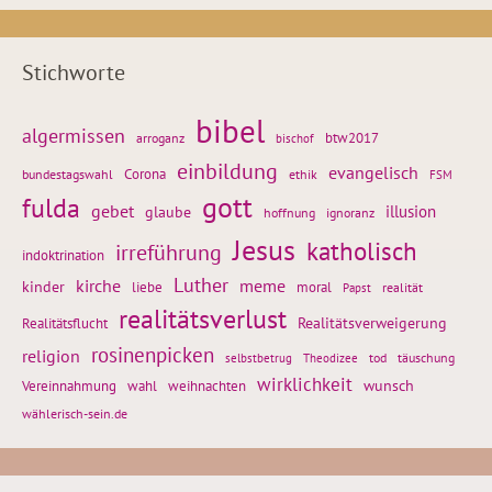
Stichworte
bibel
algermissen
btw2017
arroganz
bischof
einbildung
evangelisch
Corona
ethik
bundestagswahl
FSM
gott
fulda
gebet
glaube
illusion
hoffnung
ignoranz
Jesus
katholisch
irreführung
indoktrination
Luther
kirche
meme
kinder
liebe
moral
realität
Papst
realitätsverlust
Realitätsflucht
Realitätsverweigerung
rosinenpicken
religion
tod
täuschung
selbstbetrug
Theodizee
wirklichkeit
wunsch
weihnachten
Vereinnahmung
wahl
wählerisch-sein.de