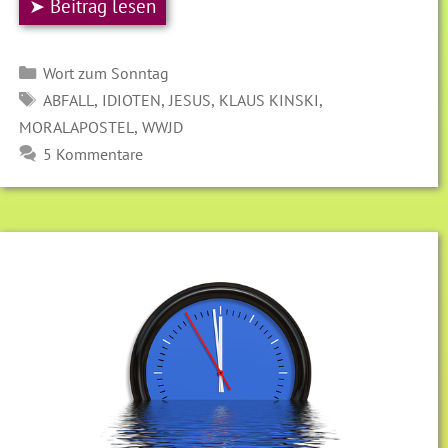
➤ Beitrag lesen
Kategorien
Wort zum Sonntag
SCHLAGWÖRTER
,
,
,
,
ABFALL
IDIOTEN
JESUS
KLAUS KINSKI
,
MORALAPOSTEL
WWJD
5 Kommentare