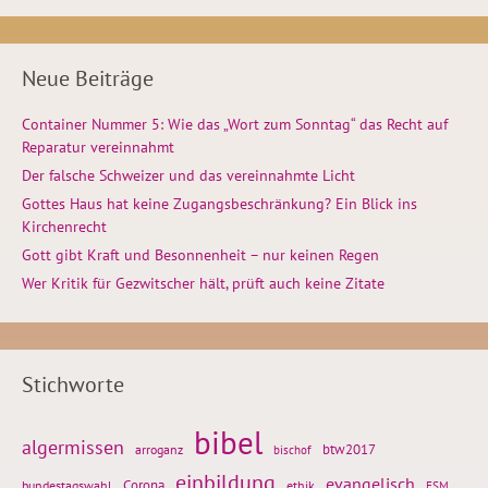
Neue Beiträge
Container Nummer 5: Wie das „Wort zum Sonntag“ das Recht auf
Reparatur vereinnahmt
Der falsche Schweizer und das vereinnahmte Licht
Gottes Haus hat keine Zugangsbeschränkung? Ein Blick ins
Kirchenrecht
Gott gibt Kraft und Besonnenheit – nur keinen Regen
Wer Kritik für Gezwitscher hält, prüft auch keine Zitate
Stichworte
bibel
algermissen
btw2017
arroganz
bischof
einbildung
evangelisch
Corona
ethik
bundestagswahl
FSM