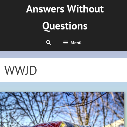
Zum
Answers Without
Inhalt
springen
Questions
Menü
WWJD