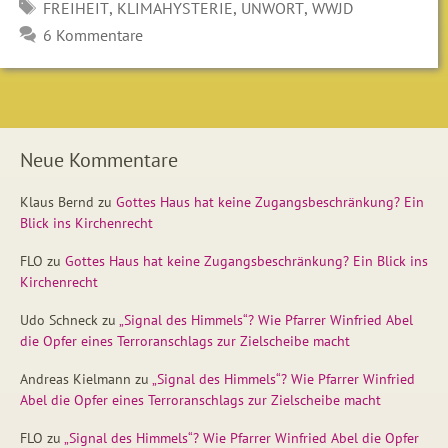
SCHLAGWÖRTER
,
,
,
FREIHEIT
KLIMAHYSTERIE
UNWORT
WWJD
6 Kommentare
Neue Kommentare
Klaus Bernd
zu
Gottes Haus hat keine Zugangsbeschränkung? Ein
Blick ins Kirchenrecht
FLO
zu
Gottes Haus hat keine Zugangsbeschränkung? Ein Blick ins
Kirchenrecht
Udo Schneck
zu
„Signal des Himmels“? Wie Pfarrer Winfried Abel
die Opfer eines Terroranschlags zur Zielscheibe macht
Andreas Kielmann
zu
„Signal des Himmels“? Wie Pfarrer Winfried
Abel die Opfer eines Terroranschlags zur Zielscheibe macht
FLO
zu
„Signal des Himmels“? Wie Pfarrer Winfried Abel die Opfer