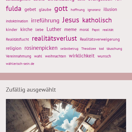
gott
fulda
gebet
glaube
illusion
hoffnung
ignoranz
Jesus
katholisch
irreführung
indoktrination
Luther
kirche
meme
kinder
liebe
moral
realität
Papst
realitätsverlust
Realitätsflucht
Realitätsverweigerung
rosinenpicken
religion
tod
täuschung
selbstbetrug
Theodizee
wirklichkeit
wunsch
Vereinnahmung
weihnachten
wahl
wählerisch-sein.de
Zufällig ausgewählt