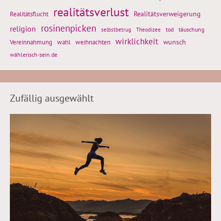
realitätsverlust
Realitätsflucht
Realitätsverweigerung
rosinenpicken
religion
tod
täuschung
selbstbetrug
Theodizee
wirklichkeit
wunsch
weihnachten
Vereinnahmung
wahl
wählerisch-sein.de
Zufällig ausgewählt