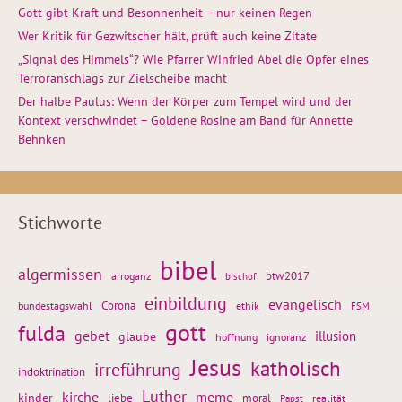
Gott gibt Kraft und Besonnenheit – nur keinen Regen
Wer Kritik für Gezwitscher hält, prüft auch keine Zitate
„Signal des Himmels“? Wie Pfarrer Winfried Abel die Opfer eines
Terroranschlags zur Zielscheibe macht
Der halbe Paulus: Wenn der Körper zum Tempel wird und der
Kontext verschwindet – Goldene Rosine am Band für Annette
Behnken
Stichworte
bibel
algermissen
btw2017
arroganz
bischof
einbildung
evangelisch
Corona
ethik
bundestagswahl
FSM
gott
fulda
gebet
glaube
illusion
hoffnung
ignoranz
Jesus
katholisch
irreführung
indoktrination
Luther
kirche
meme
kinder
liebe
moral
realität
Papst