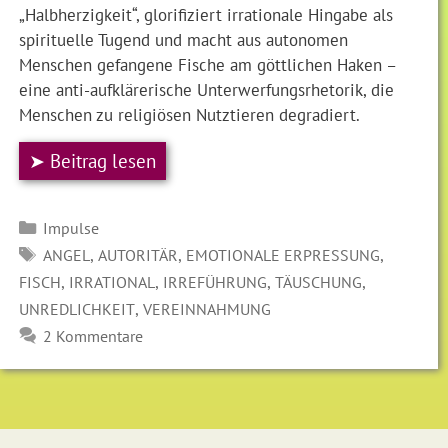
„Halbherzigkeit“, glorifiziert irrationale Hingabe als
spirituelle Tugend und macht aus autonomen
Menschen gefangene Fische am göttlichen Haken –
eine anti-aufklärerische Unterwerfungsrhetorik, die
Menschen zu religiösen Nutztieren degradiert.
➤ Beitrag lesen
Kategorien
Impulse
SCHLAGWÖRTER
,
,
,
ANGEL
AUTORITÄR
EMOTIONALE ERPRESSUNG
,
,
,
,
FISCH
IRRATIONAL
IRREFÜHRUNG
TÄUSCHUNG
,
UNREDLICHKEIT
VEREINNAHMUNG
2 Kommentare