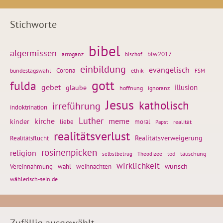
Stichworte
bibel
algermissen
btw2017
arroganz
bischof
einbildung
evangelisch
Corona
ethik
bundestagswahl
FSM
gott
fulda
gebet
glaube
illusion
hoffnung
ignoranz
Jesus
katholisch
irreführung
indoktrination
Luther
kirche
meme
kinder
liebe
moral
realität
Papst
realitätsverlust
Realitätsflucht
Realitätsverweigerung
rosinenpicken
religion
tod
täuschung
selbstbetrug
Theodizee
wirklichkeit
wunsch
Vereinnahmung
weihnachten
wahl
wählerisch-sein.de