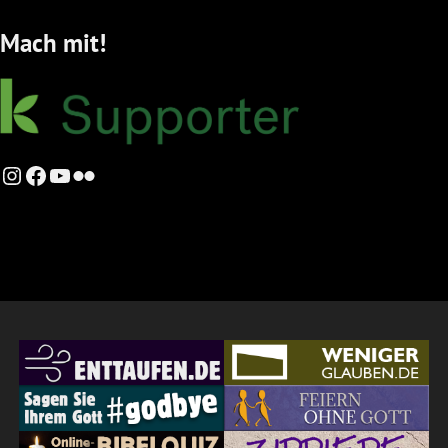
Mach mit!
Instagram
Facebook
YouTube
Flickr