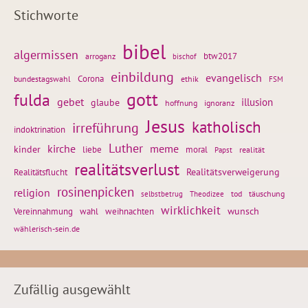
Stichworte
bibel
algermissen
btw2017
arroganz
bischof
einbildung
evangelisch
Corona
ethik
bundestagswahl
FSM
gott
fulda
gebet
glaube
illusion
hoffnung
ignoranz
Jesus
katholisch
irreführung
indoktrination
Luther
kirche
meme
kinder
liebe
moral
realität
Papst
realitätsverlust
Realitätsflucht
Realitätsverweigerung
rosinenpicken
religion
tod
täuschung
selbstbetrug
Theodizee
wirklichkeit
wunsch
Vereinnahmung
weihnachten
wahl
wählerisch-sein.de
Zufällig ausgewählt