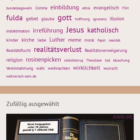
einbildung
evangelisch
Corona
ethik
bundestagswahl
FSM
gott
fulda
gebet
glaube
illusion
hoffnung
ignoranz
Jesus
katholisch
irreführung
indoktrination
Luther
kirche
meme
kinder
liebe
moral
realität
Papst
realitätsverlust
Realitätsflucht
Realitätsverweigerung
rosinenpicken
religion
tod
täuschung
selbstbetrug
Theodizee
wirklichkeit
wunsch
Vereinnahmung
weihnachten
wahl
wählerisch-sein.de
Zufällig ausgewählt