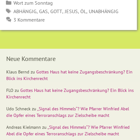
Kategorien
Wort zum Sonntag
SCHLAGWÖRTER
,
,
,
,
,
ABHÄNGIG
GAS
GOTT
JESUS
ÖL
UNABHÄNGIG
3 Kommentare
Neue Kommentare
Klaus Bernd
zu
Gottes Haus hat keine Zugangsbeschränkung? Ein
Blick ins Kirchenrecht
FLO
zu
Gottes Haus hat keine Zugangsbeschränkung? Ein Blick ins
Kirchenrecht
Udo Schneck
zu
„Signal des Himmels“? Wie Pfarrer Winfried Abel
die Opfer eines Terroranschlags zur Zielscheibe macht
Andreas Kielmann
zu
„Signal des Himmels“? Wie Pfarrer Winfried
Abel die Opfer eines Terroranschlags zur Zielscheibe macht