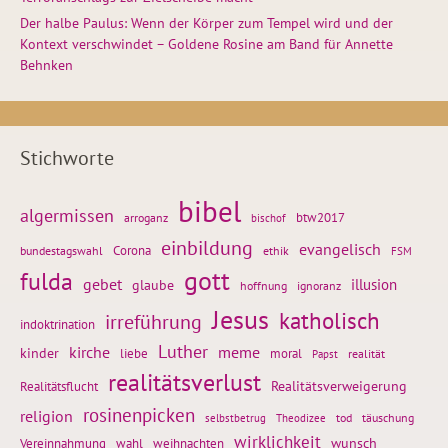
Der halbe Paulus: Wenn der Körper zum Tempel wird und der
Kontext verschwindet – Goldene Rosine am Band für Annette
Behnken
Stichworte
bibel
algermissen
btw2017
arroganz
bischof
einbildung
evangelisch
Corona
ethik
bundestagswahl
FSM
gott
fulda
gebet
glaube
illusion
hoffnung
ignoranz
Jesus
katholisch
irreführung
indoktrination
Luther
kirche
meme
kinder
liebe
moral
realität
Papst
realitätsverlust
Realitätsflucht
Realitätsverweigerung
rosinenpicken
religion
tod
täuschung
selbstbetrug
Theodizee
wirklichkeit
wunsch
weihnachten
Vereinnahmung
wahl