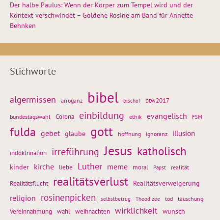
Der halbe Paulus: Wenn der Körper zum Tempel wird und der
Kontext verschwindet – Goldene Rosine am Band für Annette
Behnken
Stichworte
bibel
algermissen
btw2017
arroganz
bischof
einbildung
evangelisch
Corona
ethik
bundestagswahl
FSM
gott
fulda
gebet
glaube
illusion
hoffnung
ignoranz
Jesus
katholisch
irreführung
indoktrination
Luther
kirche
meme
kinder
liebe
moral
realität
Papst
realitätsverlust
Realitätsflucht
Realitätsverweigerung
rosinenpicken
religion
tod
täuschung
selbstbetrug
Theodizee
wirklichkeit
wunsch
weihnachten
Vereinnahmung
wahl