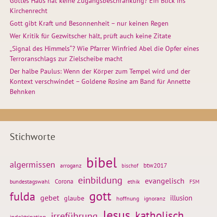
Gottes Haus hat keine Zugangsbeschränkung? Ein Blick ins
Kirchenrecht
Gott gibt Kraft und Besonnenheit – nur keinen Regen
Wer Kritik für Gezwitscher hält, prüft auch keine Zitate
„Signal des Himmels“? Wie Pfarrer Winfried Abel die Opfer eines
Terroranschlags zur Zielscheibe macht
Der halbe Paulus: Wenn der Körper zum Tempel wird und der
Kontext verschwindet – Goldene Rosine am Band für Annette
Behnken
Stichworte
bibel
algermissen
btw2017
arroganz
bischof
einbildung
evangelisch
Corona
ethik
bundestagswahl
FSM
gott
fulda
gebet
glaube
illusion
hoffnung
ignoranz
Jesus
katholisch
irreführung