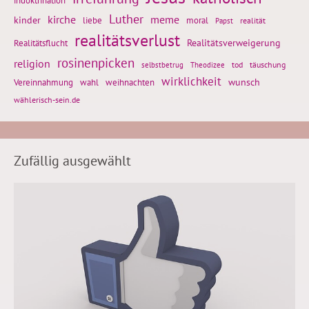
indoktrination
Luther
kirche
meme
kinder
liebe
moral
realität
Papst
realitätsverlust
Realitätsflucht
Realitätsverweigerung
rosinenpicken
religion
tod
täuschung
selbstbetrug
Theodizee
wirklichkeit
wunsch
weihnachten
Vereinnahmung
wahl
wählerisch-sein.de
Zufällig ausgewählt