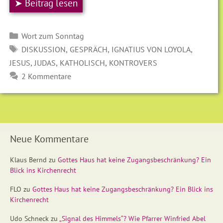
➤ Beitrag lesen
Kategorien
Wort zum Sonntag
SCHLAGWÖRTER
,
,
,
DISKUSSION
GESPRÄCH
IGNATIUS VON LOYOLA
,
,
,
JESUS
JUDAS
KATHOLISCH
KONTROVERS
2 Kommentare
Neue Kommentare
Klaus Bernd
zu
Gottes Haus hat keine Zugangsbeschränkung? Ein
Blick ins Kirchenrecht
FLO
zu
Gottes Haus hat keine Zugangsbeschränkung? Ein Blick ins
Kirchenrecht
Udo Schneck
zu
„Signal des Himmels“? Wie Pfarrer Winfried Abel