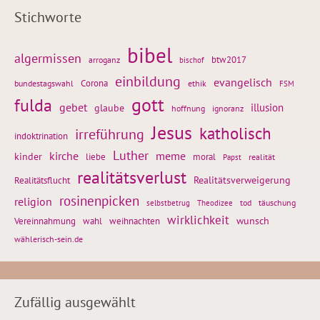
Stichworte
bibel
algermissen
btw2017
arroganz
bischof
einbildung
evangelisch
Corona
ethik
bundestagswahl
FSM
gott
fulda
gebet
glaube
illusion
hoffnung
ignoranz
Jesus
katholisch
irreführung
indoktrination
Luther
kirche
meme
kinder
liebe
moral
realität
Papst
realitätsverlust
Realitätsflucht
Realitätsverweigerung
rosinenpicken
religion
tod
täuschung
selbstbetrug
Theodizee
wirklichkeit
wunsch
Vereinnahmung
weihnachten
wahl
wählerisch-sein.de
Zufällig ausgewählt