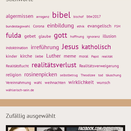
bibel
algermissen
btw2017
arroganz
bischof
einbildung
evangelisch
Corona
ethik
bundestagswahl
FSM
gott
fulda
gebet
glaube
illusion
hoffnung
ignoranz
Jesus
katholisch
irreführung
indoktrination
Luther
kirche
meme
kinder
liebe
moral
realität
Papst
realitätsverlust
Realitätsflucht
Realitätsverweigerung
rosinenpicken
religion
tod
täuschung
selbstbetrug
Theodizee
wirklichkeit
wunsch
Vereinnahmung
weihnachten
wahl
wählerisch-sein.de
Zufällig ausgewählt