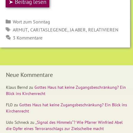
➤ Beitrag lesen
Kategorien
Wort zum Sonntag
SCHLAGWÖRTER
,
,
,
ARMUT
CARITASLEGENDE
JA ABER
RELATIVIEREN
3 Kommentare
Neue Kommentare
Klaus Bernd
zu
Gottes Haus hat keine Zugangsbeschränkung? Ein
Blick ins Kirchenrecht
FLO
zu
Gottes Haus hat keine Zugangsbeschränkung? Ein Blick ins
Kirchenrecht
Udo Schneck
zu
„Signal des Himmels“? Wie Pfarrer Winfried Abel
die Opfer eines Terroranschlags zur Zielscheibe macht