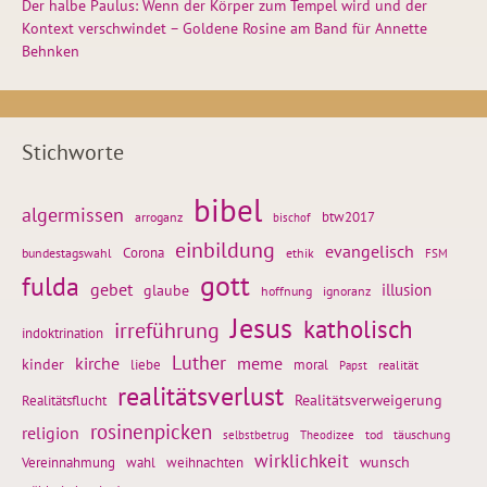
Der halbe Paulus: Wenn der Körper zum Tempel wird und der
Kontext verschwindet – Goldene Rosine am Band für Annette
Behnken
Stichworte
bibel
algermissen
btw2017
arroganz
bischof
einbildung
evangelisch
Corona
ethik
bundestagswahl
FSM
gott
fulda
gebet
glaube
illusion
hoffnung
ignoranz
Jesus
katholisch
irreführung
indoktrination
Luther
kirche
meme
kinder
liebe
moral
realität
Papst
realitätsverlust
Realitätsflucht
Realitätsverweigerung
rosinenpicken
religion
tod
täuschung
selbstbetrug
Theodizee
wirklichkeit
wunsch
weihnachten
Vereinnahmung
wahl