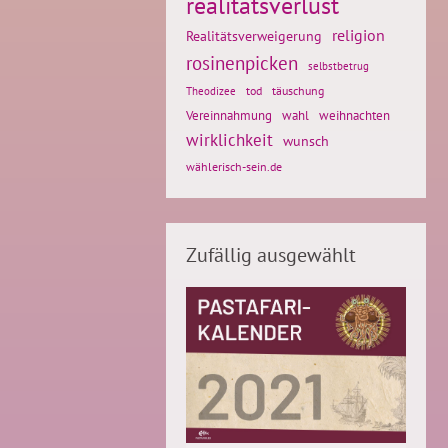
realitätsverlust
religion
Realitätsverweigerung
rosinenpicken
selbstbetrug
tod
täuschung
Theodizee
weihnachten
Vereinnahmung
wahl
wirklichkeit
wunsch
wählerisch-sein.de
Zufällig ausgewählt