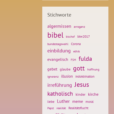
Stichworte
algermissen
arroganz
bibel
btw2017
bischof
Corona
bundestagswahl
einbildung
ethik
fulda
evangelisch
FSM
gott
gebet
glaube
hoffnung
illusion
ignoranz
indoktrination
Jesus
irreführung
katholisch
kirche
kinder
Luther
meme
liebe
moral
Realitätsflucht
realität
Papst