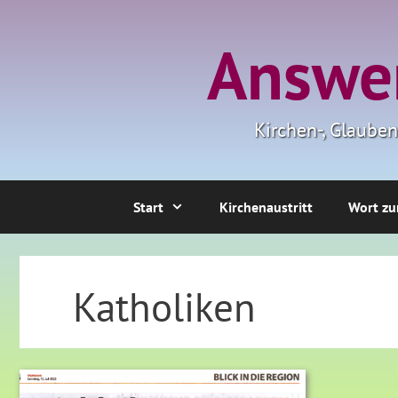
Zum
Inhalt
Answer
springen
Kirchen-, Glaube
Start
Kirchenaustritt
Wort zu
Katholiken