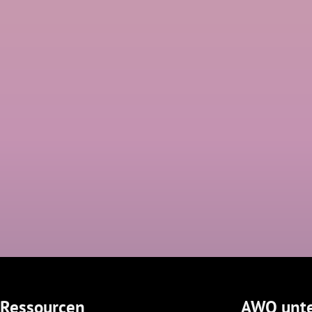
Ressourcen
AWQ unte