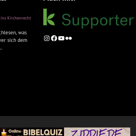
ins Kirchenrecht
chlesen, was
Instagram
Facebook
YouTube
Flickr
 wer sich dem
t…