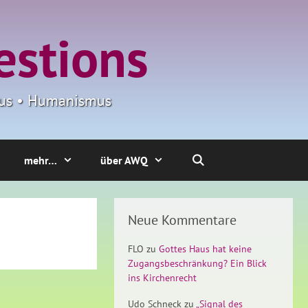
estions
smus • Humanismus
mehr…
über AWQ
Neue Kommentare
FLO
zu
Gottes Haus hat keine
Zugangsbeschränkung? Ein Blick
ins Kirchenrecht
Udo Schneck
zu
„Signal des