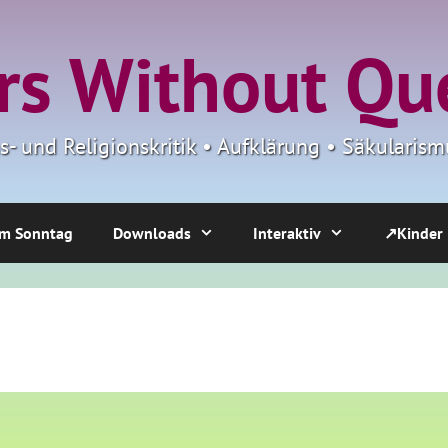
s Without Qu
ns- und Religionskritik • Aufklärung • Säkulari
m Sonntag
Downloads
Interaktiv
↗Kinder