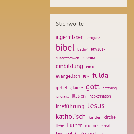
Stichworte
algermissen
arroganz
bibel
btw2017
bischof
Corona
bundestagswahl
einbildung
ethik
fulda
evangelisch
FSM
gott
gebet
glaube
hoffnung
illusion
ignoranz
indoktrination
Jesus
irreführung
katholisch
kirche
kinder
Luther
meme
liebe
moral
Realitätsflucht
realität
Papst