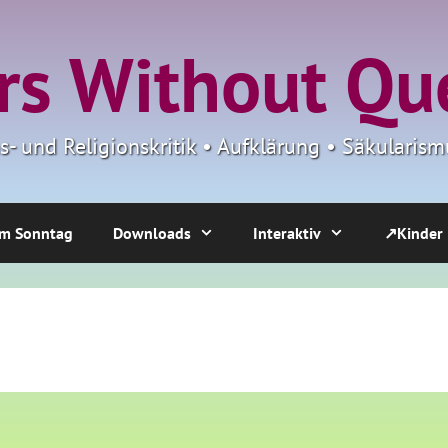
s Without Qu
ns- und Religionskritik • Aufklärung • Säkulari
m Sonntag
Downloads
Interaktiv
↗Kinder