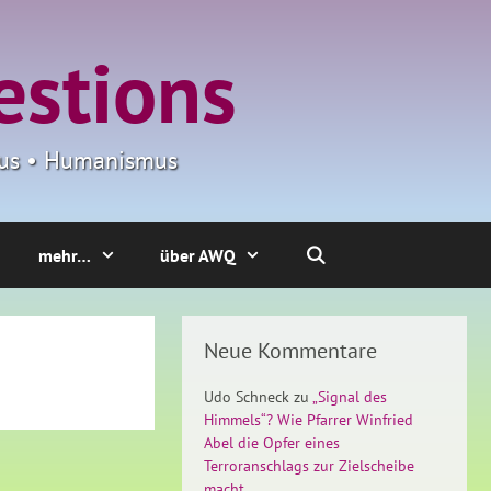
estions
smus • Humanismus
mehr…
über AWQ
Neue Kommentare
Udo Schneck
zu
„Signal des
Himmels“? Wie Pfarrer Winfried
Abel die Opfer eines
Terroranschlags zur Zielscheibe
macht