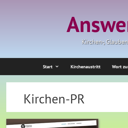
Zum
Inhalt
Answer
springen
Kirchen-, Glaube
Start
Kirchenaustritt
Wort zu
Kirchen-PR