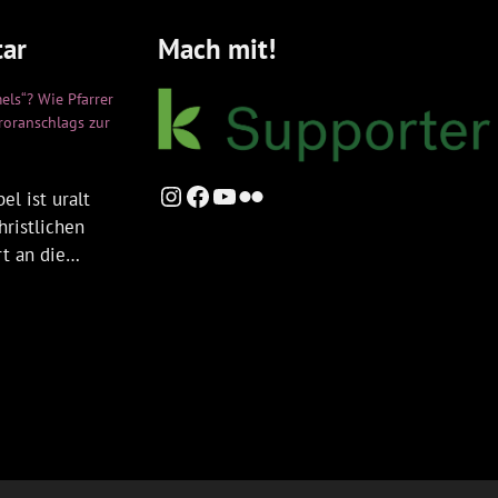
ar
Mach mit!
els“? Wie Pfarrer
rroranschlags zur
Instagram
Facebook
YouTube
Flickr
el ist uralt
hristlichen
rt an die…