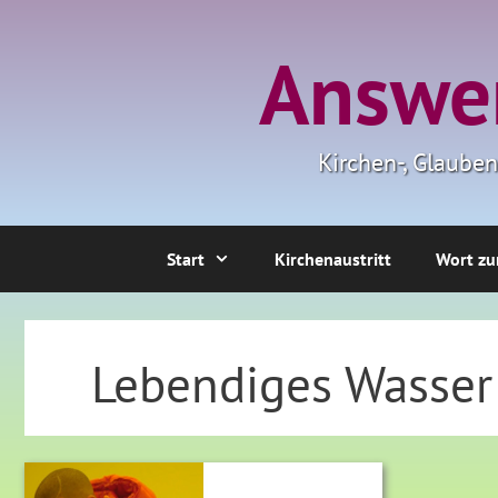
Zum
Inhalt
Answer
springen
Kirchen-, Glaube
Start
Kirchenaustritt
Wort zu
Lebendiges Wasser