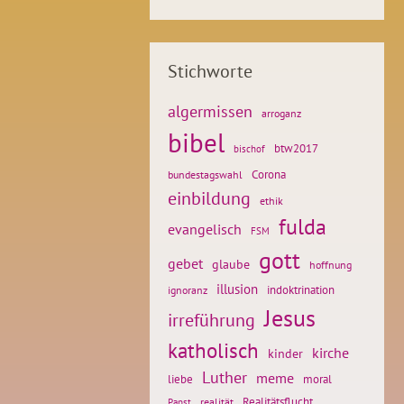
Stichworte
algermissen
arroganz
bibel
btw2017
bischof
Corona
bundestagswahl
einbildung
ethik
fulda
evangelisch
FSM
gott
gebet
glaube
hoffnung
illusion
ignoranz
indoktrination
Jesus
irreführung
katholisch
kirche
kinder
Luther
meme
liebe
moral
Realitätsflucht
realität
Papst