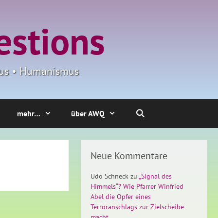
estions
smus • Humanismus
mehr…
über AWQ
Neue Kommentare
Udo Schneck
zu
„Signal des
Himmels“? Wie Pfarrer Winfried
Abel die Opfer eines
Terroranschlags zur Zielscheibe
macht