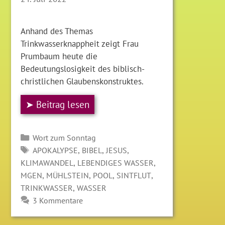
Anhand des Themas
Trinkwasserknappheit zeigt Frau
Prumbaum heute die
Bedeutungslosigkeit des biblisch-
christlichen Glaubenskonstruktes.
➤ Beitrag lesen
Kategorien
Wort zum Sonntag
SCHLAGWÖRTER
,
,
,
APOKALYPSE
BIBEL
JESUS
,
,
KLIMAWANDEL
LEBENDIGES WASSER
,
,
,
,
MGEN
MÜHLSTEIN
POOL
SINTFLUT
,
TRINKWASSER
WASSER
3 Kommentare