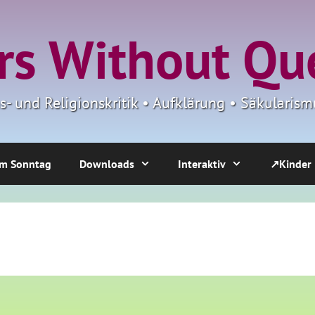
s Without Qu
ns- und Religionskritik • Aufklärung • Säkulari
m Sonntag
Downloads
Interaktiv
↗Kinder