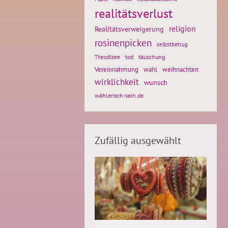
realitätsverlust
religion
Realitätsverweigerung
rosinenpicken
selbstbetrug
tod
täuschung
Theodizee
weihnachten
Vereinnahmung
wahl
wirklichkeit
wunsch
wählerisch-sein.de
Zufällig ausgewählt