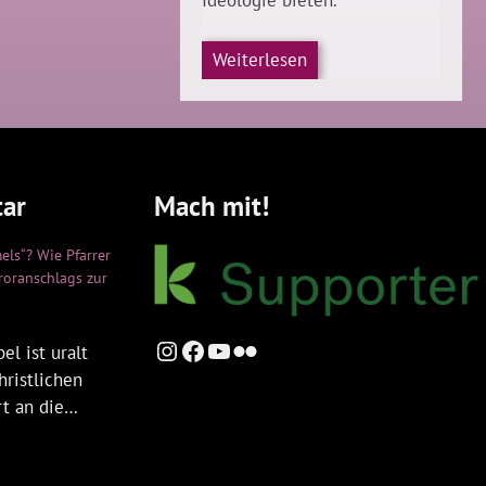
Weiterlesen
ar
Mach mit!
els“? Wie Pfarrer
rroranschlags zur
Instagram
Facebook
YouTube
Flickr
el ist uralt
hristlichen
rt an die…