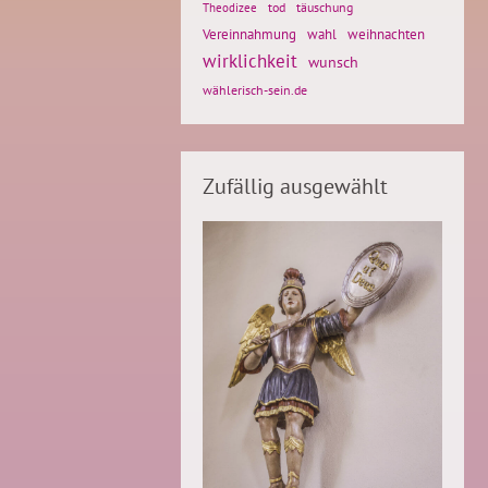
tod
täuschung
Theodizee
Vereinnahmung
weihnachten
wahl
wirklichkeit
wunsch
wählerisch-sein.de
Zufällig ausgewählt