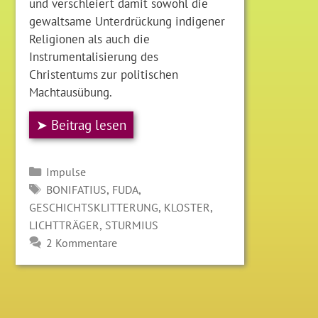
und verschleiert damit sowohl die
gewaltsame Unterdrückung indigener
Religionen als auch die
Instrumentalisierung des
Christentums zur politischen
Machtausübung.
➤ Beitrag lesen
Kategorien
Impulse
SCHLAGWÖRTER
,
,
BONIFATIUS
FUDA
,
,
GESCHICHTSKLITTERUNG
KLOSTER
,
LICHTTRÄGER
STURMIUS
2 Kommentare