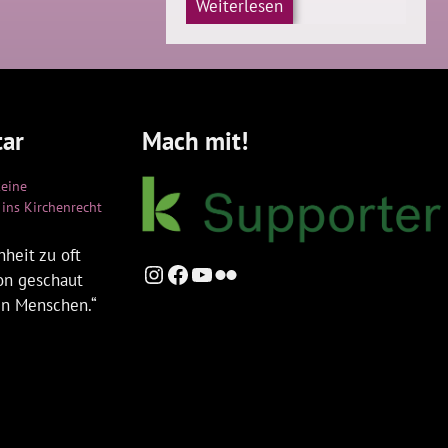
Weiterlesen
ar
Mach mit!
keine
ins Kirchenrecht
heit zu oft
Instagram
Facebook
YouTube
Flickr
ion geschaut
en Menschen.“