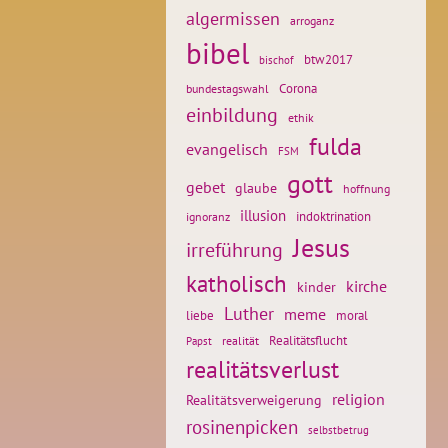
algermissen
arroganz
bibel
btw2017
bischof
Corona
bundestagswahl
einbildung
ethik
fulda
evangelisch
FSM
gott
gebet
glaube
hoffnung
illusion
ignoranz
indoktrination
Jesus
irreführung
katholisch
kirche
kinder
Luther
meme
liebe
moral
Realitätsflucht
realität
Papst
realitätsverlust
religion
Realitätsverweigerung
rosinenpicken
selbstbetrug