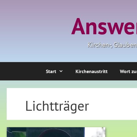
Zum
Inhalt
Answer
springen
Kirchen-, Glaube
Start
Kirchenaustritt
Wort zu
Lichtträger