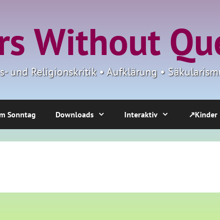
s Without Qu
ns- und Religionskritik • Aufklärung • Säkulari
m Sonntag
Downloads
Interaktiv
↗Kinder