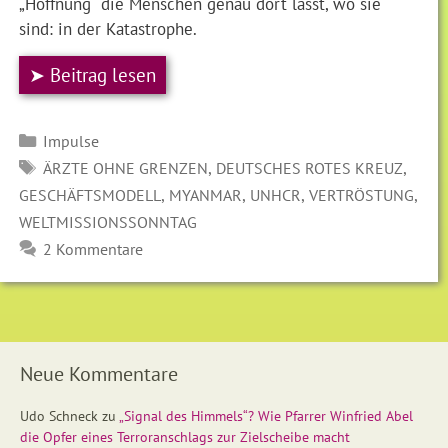
„Hoffnung“ die Menschen genau dort lässt, wo sie
sind: in der Katastrophe.
➤ Beitrag lesen
Kategorien
Impulse
SCHLAGWÖRTER
,
,
ÄRZTE OHNE GRENZEN
DEUTSCHES ROTES KREUZ
,
,
,
,
GESCHÄFTSMODELL
MYANMAR
UNHCR
VERTRÖSTUNG
WELTMISSIONSSONNTAG
2 Kommentare
Neue Kommentare
Udo Schneck
zu
„Signal des Himmels“? Wie Pfarrer Winfried Abel
die Opfer eines Terroranschlags zur Zielscheibe macht