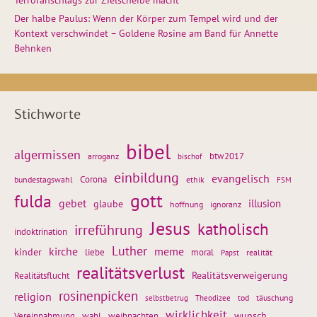
Terroranschlags zur Zielscheibe macht
Der halbe Paulus: Wenn der Körper zum Tempel wird und der
Kontext verschwindet – Goldene Rosine am Band für Annette
Behnken
Stichworte
bibel
algermissen
btw2017
arroganz
bischof
einbildung
evangelisch
Corona
ethik
bundestagswahl
FSM
gott
fulda
gebet
glaube
illusion
hoffnung
ignoranz
Jesus
katholisch
irreführung
indoktrination
Luther
kirche
meme
kinder
liebe
moral
realität
Papst
realitätsverlust
Realitätsflucht
Realitätsverweigerung
rosinenpicken
religion
tod
täuschung
selbstbetrug
Theodizee
wirklichkeit
wunsch
weihnachten
Vereinnahmung
wahl