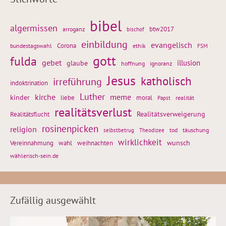
bibel
algermissen
btw2017
arroganz
bischof
einbildung
evangelisch
Corona
ethik
bundestagswahl
FSM
gott
fulda
gebet
glaube
illusion
hoffnung
ignoranz
Jesus
katholisch
irreführung
indoktrination
Luther
kirche
meme
kinder
liebe
moral
realität
Papst
realitätsverlust
Realitätsflucht
Realitätsverweigerung
rosinenpicken
religion
tod
täuschung
selbstbetrug
Theodizee
wirklichkeit
wunsch
weihnachten
Vereinnahmung
wahl
wählerisch-sein.de
Zufällig ausgewählt