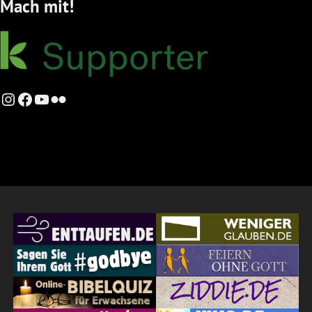
Mach mit!
Instagram
Facebook
YouTube
Flickr