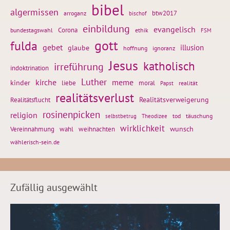
bibel
algermissen
btw2017
arroganz
bischof
einbildung
evangelisch
Corona
ethik
bundestagswahl
FSM
gott
fulda
gebet
glaube
illusion
hoffnung
ignoranz
Jesus
katholisch
irreführung
indoktrination
Luther
kirche
meme
kinder
liebe
moral
realität
Papst
realitätsverlust
Realitätsflucht
Realitätsverweigerung
rosinenpicken
religion
tod
täuschung
selbstbetrug
Theodizee
wirklichkeit
wunsch
weihnachten
Vereinnahmung
wahl
wählerisch-sein.de
Zufällig ausgewählt