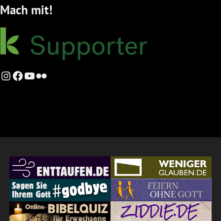
Mach mit!
Instagram
Facebook
YouTube
Flickr