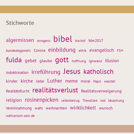
Stichworte
bibel
algermissen
btw2017
arroganz
bischof
einbildung
evangelisch
Corona
ethik
bundestagswahl
FSM
gott
fulda
gebet
glaube
illusion
hoffnung
ignoranz
Jesus
katholisch
irreführung
indoktrination
Luther
kirche
meme
kinder
liebe
moral
realität
Papst
realitätsverlust
Realitätsflucht
Realitätsverweigerung
rosinenpicken
religion
tod
täuschung
selbstbetrug
Theodizee
wirklichkeit
wunsch
Vereinnahmung
weihnachten
wahl
wählerisch-sein.de