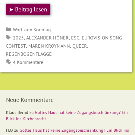
➤ Beitrag lesen
Kategorien
Wort zum Sonntag
SCHLAGWÖRTER
,
,
,
2025
ALEXANDER HÖNER
ESC
EUROVISION SONG
,
,
,
CONTEST
MAREN KROYMANN
QUEER
REGENBOGENFLAGGE
4 Kommentare
Neue Kommentare
Klaus Bernd
zu
Gottes Haus hat keine Zugangsbeschränkung? Ein
Blick ins Kirchenrecht
FLO
zu
Gottes Haus hat keine Zugangsbeschränkung? Ein Blick ins