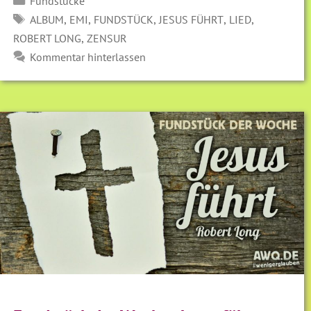
Fundstücke
SCHLAGWÖRTER
,
,
,
,
,
ALBUM
EMI
FUNDSTÜCK
JESUS FÜHRT
LIED
,
ROBERT LONG
ZENSUR
Kommentar hinterlassen