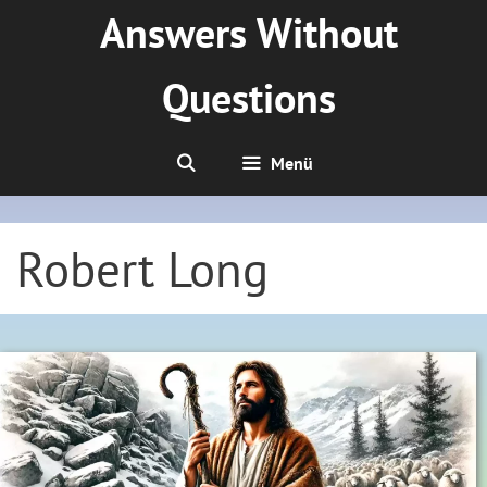
Zum
Answers Without
Inhalt
springen
Questions
Menü
Robert Long