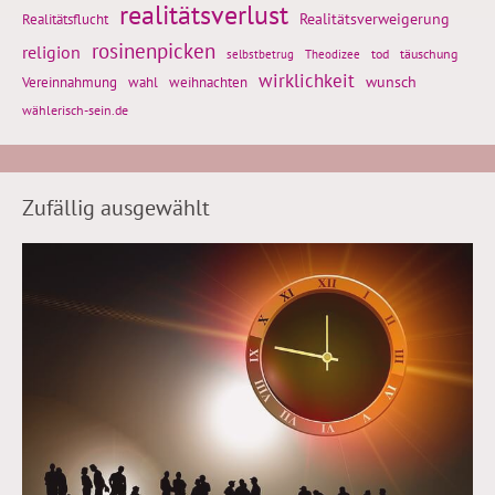
realitätsverlust
Realitätsflucht
Realitätsverweigerung
rosinenpicken
religion
tod
täuschung
selbstbetrug
Theodizee
wirklichkeit
wunsch
weihnachten
Vereinnahmung
wahl
wählerisch-sein.de
Zufällig ausgewählt