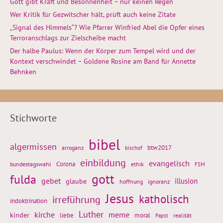
Gott gibt Kraft und Besonnenheit – nur keinen Regen
Wer Kritik für Gezwitscher hält, prüft auch keine Zitate
„Signal des Himmels“? Wie Pfarrer Winfried Abel die Opfer eines
Terroranschlags zur Zielscheibe macht
Der halbe Paulus: Wenn der Körper zum Tempel wird und der
Kontext verschwindet – Goldene Rosine am Band für Annette
Behnken
Stichworte
bibel
algermissen
btw2017
arroganz
bischof
einbildung
evangelisch
Corona
ethik
bundestagswahl
FSM
gott
fulda
gebet
glaube
illusion
hoffnung
ignoranz
Jesus
katholisch
irreführung
indoktrination
Luther
kirche
meme
kinder
liebe
moral
realität
Papst