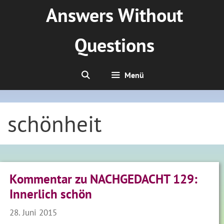
Zum
Answers Without
Inhalt
springen
Questions
Menü
schönheit
Kommentar zu NACHGEDACHT 129:
Innerlich schön
28. Juni 2015