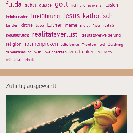
gott
fulda
gebet
glaube
illusion
hoffnung
ignoranz
Jesus
katholisch
irreführung
indoktrination
Luther
kirche
meme
kinder
liebe
moral
realität
Papst
realitätsverlust
Realitätsflucht
Realitätsverweigerung
rosinenpicken
religion
tod
täuschung
selbstbetrug
Theodizee
wirklichkeit
wunsch
Vereinnahmung
weihnachten
wahl
wählerisch-sein.de
Zufällig ausgewählt