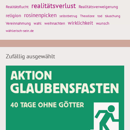
realitätsverlust
Realitätsflucht
Realitätsverweigerung
rosinenpicken
religion
tod
täuschung
selbstbetrug
Theodizee
wirklichkeit
wunsch
Vereinnahmung
weihnachten
wahl
wählerisch-sein.de
Zufällig ausgewählt