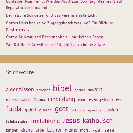
Container Nummer 5: Wie das „Wort zum Sonntag“ das Recht auf
Reparatur vereinnahmt
Der falsche Schweizer und das vereinnahmte Licht
Gottes Haus hat keine Zugangsbeschränkung? Ein Blick ins
Kirchenrecht
Gott gibt Kraft und Besonnenheit – nur keinen Regen
Wer Kritik für Gezwitscher hält, prüft auch keine Zitate
Stichworte
bibel
algermissen
btw2017
arroganz
bischof
einbildung
evangelisch
Corona
ethik
bundestagswahl
FSM
gott
fulda
gebet
glaube
illusion
hoffnung
ignoranz
Jesus
katholisch
irreführung
indoktrination
Luther
kirche
meme
kinder
liebe
moral
realität
Papst