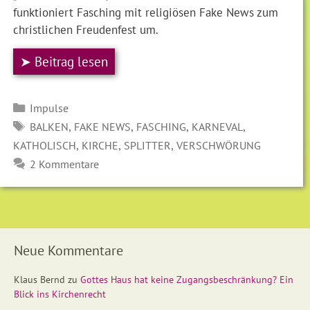
funktioniert Fasching mit religiösen Fake News zum
christlichen Freudenfest um.
➤ Beitrag lesen
Kategorien
Impulse
SCHLAGWÖRTER
,
,
,
,
BALKEN
FAKE NEWS
FASCHING
KARNEVAL
,
,
,
KATHOLISCH
KIRCHE
SPLITTER
VERSCHWÖRUNG
2 Kommentare
Neue Kommentare
Klaus Bernd
zu
Gottes Haus hat keine Zugangsbeschränkung? Ein
Blick ins Kirchenrecht