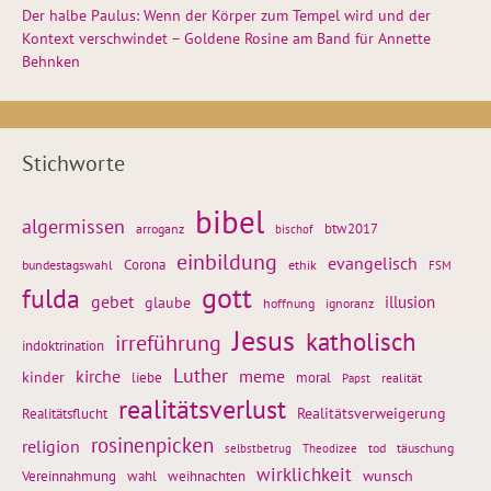
Der halbe Paulus: Wenn der Körper zum Tempel wird und der
Kontext verschwindet – Goldene Rosine am Band für Annette
Behnken
Stichworte
bibel
algermissen
btw2017
arroganz
bischof
einbildung
evangelisch
Corona
ethik
bundestagswahl
FSM
gott
fulda
gebet
glaube
illusion
hoffnung
ignoranz
Jesus
katholisch
irreführung
indoktrination
Luther
kirche
meme
kinder
liebe
moral
realität
Papst
realitätsverlust
Realitätsflucht
Realitätsverweigerung
rosinenpicken
religion
tod
täuschung
selbstbetrug
Theodizee
wirklichkeit
wunsch
weihnachten
Vereinnahmung
wahl