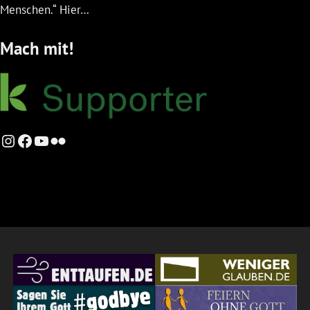
Menschen.“ Hier…
Mach mit!
Instagram
Facebook
YouTube
Flickr