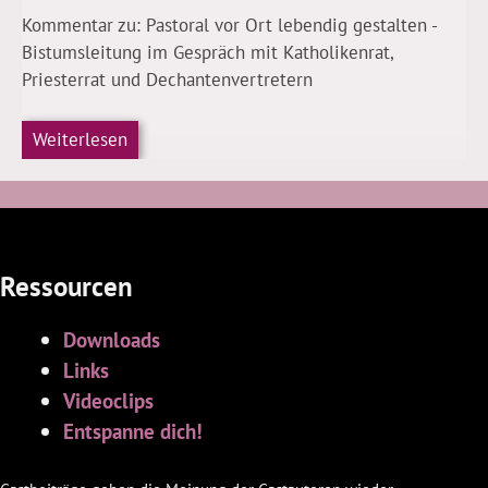
Kommentar zu: Pastoral vor Ort lebendig gestalten -
Bistumsleitung im Gespräch mit Katholikenrat,
Priesterrat und Dechantenvertretern
Weiterlesen
Ressourcen
Downloads
Links
Videoclips
Entspanne dich!