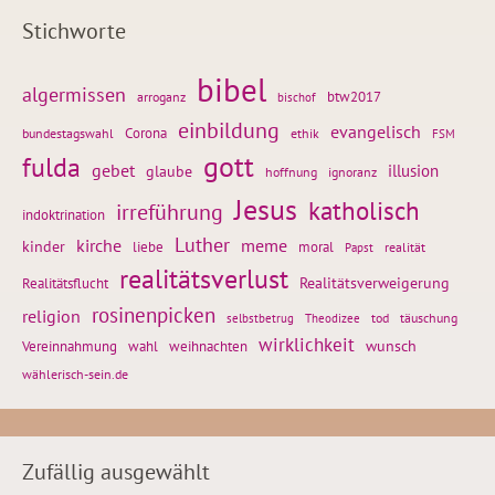
Stichworte
bibel
algermissen
btw2017
arroganz
bischof
einbildung
evangelisch
Corona
ethik
bundestagswahl
FSM
gott
fulda
gebet
glaube
illusion
hoffnung
ignoranz
Jesus
katholisch
irreführung
indoktrination
Luther
kirche
meme
kinder
liebe
moral
realität
Papst
realitätsverlust
Realitätsflucht
Realitätsverweigerung
rosinenpicken
religion
tod
täuschung
selbstbetrug
Theodizee
wirklichkeit
wunsch
Vereinnahmung
weihnachten
wahl
wählerisch-sein.de
Zufällig ausgewählt