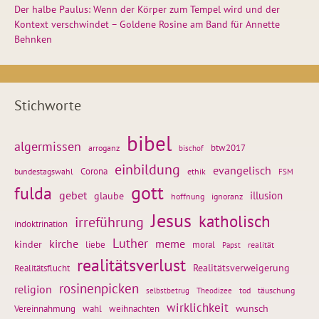
Der halbe Paulus: Wenn der Körper zum Tempel wird und der
Kontext verschwindet – Goldene Rosine am Band für Annette
Behnken
Stichworte
bibel
algermissen
btw2017
arroganz
bischof
einbildung
evangelisch
Corona
ethik
bundestagswahl
FSM
gott
fulda
gebet
glaube
illusion
hoffnung
ignoranz
Jesus
katholisch
irreführung
indoktrination
Luther
kirche
meme
kinder
liebe
moral
realität
Papst
realitätsverlust
Realitätsflucht
Realitätsverweigerung
rosinenpicken
religion
tod
täuschung
selbstbetrug
Theodizee
wirklichkeit
wunsch
weihnachten
Vereinnahmung
wahl