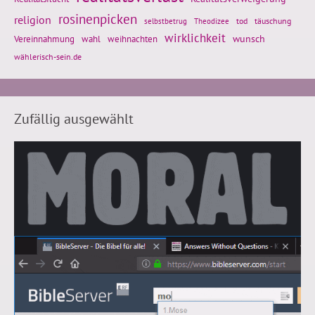
rosinenpicken
religion
tod
täuschung
selbstbetrug
Theodizee
wirklichkeit
wunsch
Vereinnahmung
weihnachten
wahl
wählerisch-sein.de
Zufällig ausgewählt