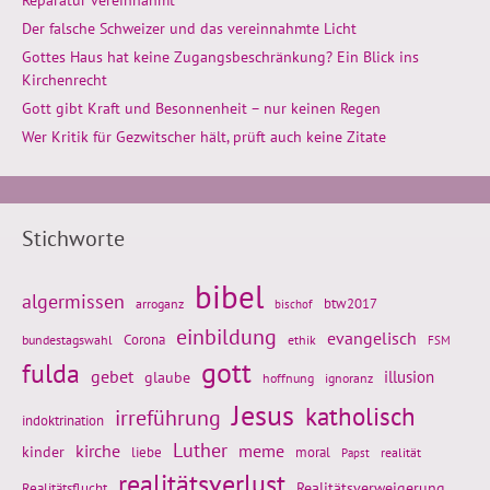
Reparatur vereinnahmt
Der falsche Schweizer und das vereinnahmte Licht
Gottes Haus hat keine Zugangsbeschränkung? Ein Blick ins
Kirchenrecht
Gott gibt Kraft und Besonnenheit – nur keinen Regen
Wer Kritik für Gezwitscher hält, prüft auch keine Zitate
Stichworte
bibel
algermissen
btw2017
arroganz
bischof
einbildung
evangelisch
Corona
ethik
bundestagswahl
FSM
gott
fulda
gebet
glaube
illusion
hoffnung
ignoranz
Jesus
katholisch
irreführung
indoktrination
Luther
kirche
meme
kinder
liebe
moral
realität
Papst
realitätsverlust
Realitätsflucht
Realitätsverweigerung