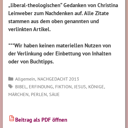
„liberal-theologischen“ Gedanken von Christina
Leinweber zum Nachdenken auf. Alle Zitate
stammen aus dem oben genannten und
verlinkten Artikel.
***Wir haben keinen materiellen Nutzen von
der Verlinkung oder Einbettung von Inhalten
oder von Buchtipps.
Kategorien
,
Allgemein
NACHGEDACHT 2013
SCHLAGWÖRTER
,
,
,
,
,
BIBEL
ERFINDUNG
FIKTION
JESUS
KÖNIGE
,
,
MÄRCHEN
PERLEN
SÄUE
Beitrag als PDF öffnen
PDF