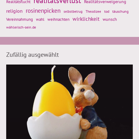
realitätsverlust
Realitätsflucht
Realitätsverweigerung
rosinenpicken
religion
tod
täuschung
selbstbetrug
Theodizee
wirklichkeit
wunsch
Vereinnahmung
weihnachten
wahl
wählerisch-sein.de
Zufällig ausgewählt