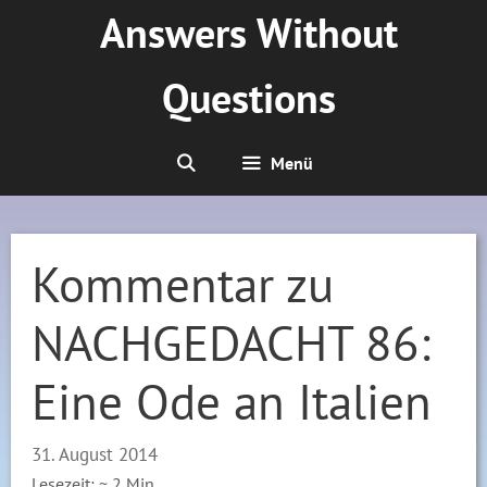
Zum
Answers Without
Inhalt
springen
Questions
Menü
Kommentar zu
NACHGEDACHT 86:
Eine Ode an Italien
31. August 2014
Lesezeit: ~
2
Min.