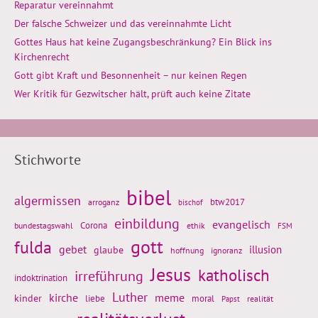
Reparatur vereinnahmt
Der falsche Schweizer und das vereinnahmte Licht
Gottes Haus hat keine Zugangsbeschränkung? Ein Blick ins
Kirchenrecht
Gott gibt Kraft und Besonnenheit – nur keinen Regen
Wer Kritik für Gezwitscher hält, prüft auch keine Zitate
Stichworte
bibel
algermissen
btw2017
arroganz
bischof
einbildung
evangelisch
Corona
ethik
bundestagswahl
FSM
gott
fulda
gebet
glaube
illusion
hoffnung
ignoranz
Jesus
katholisch
irreführung
indoktrination
Luther
kirche
meme
kinder
liebe
moral
realität
Papst