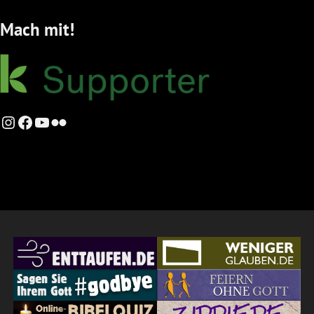
Mach mit!
Instagram
Facebook
YouTube
Flickr