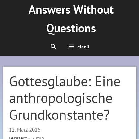
Zum
Answers Without
Inhalt
springen
Questions
Menü
Gottesglaube: Eine
anthropologische
Grundkonstante?
12. März 2016
Lesezeit: ~
2
Min.