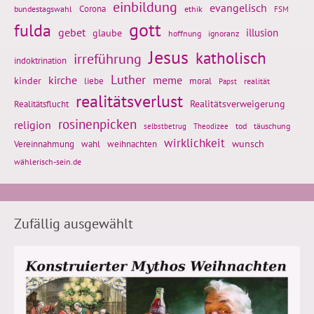
einbildung
evangelisch
Corona
ethik
bundestagswahl
FSM
gott
fulda
gebet
glaube
illusion
hoffnung
ignoranz
Jesus
katholisch
irreführung
indoktrination
Luther
kirche
meme
kinder
liebe
moral
realität
Papst
realitätsverlust
Realitätsflucht
Realitätsverweigerung
rosinenpicken
religion
tod
täuschung
selbstbetrug
Theodizee
wirklichkeit
wunsch
Vereinnahmung
weihnachten
wahl
wählerisch-sein.de
Zufällig ausgewählt