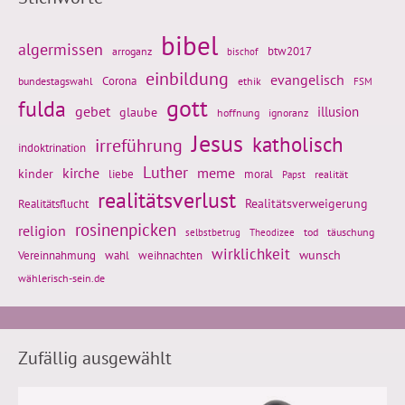
bibel
algermissen
btw2017
arroganz
bischof
einbildung
evangelisch
Corona
ethik
bundestagswahl
FSM
gott
fulda
gebet
glaube
illusion
hoffnung
ignoranz
Jesus
katholisch
irreführung
indoktrination
Luther
kirche
meme
kinder
liebe
moral
realität
Papst
realitätsverlust
Realitätsflucht
Realitätsverweigerung
rosinenpicken
religion
tod
täuschung
selbstbetrug
Theodizee
wirklichkeit
wunsch
Vereinnahmung
weihnachten
wahl
wählerisch-sein.de
Zufällig ausgewählt